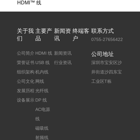
HDMI™ 线
关于我
主要产
新闻资
终端客
联系方式
们
品
讯
户
0755-27656422
公司简介
HDMI 线
新闻资讯
公司地址
荣誉证书
USB 线
行业资讯
深圳市宝安区沙
组织架构
机内线
井街道沙四东宝
公司文化
网线
工业区T栋
发展历程
光纤线
设备展示
DP 线
AC电源
线
磁吸线
射频线